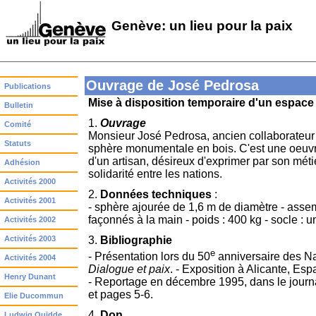
Genève: un lieu pour la paix
Ouvrage de José Pedrosa
Publications
Mise à disposition temporaire d'un espace
Bulletin
1.
Ouvrage
Comité
Monsieur José Pedrosa, ancien collaborateur
Statuts
sphère monumentale en bois. C'est une oeuvre
d'un artisan, désireux d'exprimer par son mét
Adhésion
solidarité entre les nations.
Activités 2000
2.
Données techniques
:
Activités 2001
- sphère ajourée de 1,6 m de diamètre - asse
façonnés à la main - poids : 400 kg - socle : 
Activités 2002
Activités 2003
3.
Bibliographie
e
- Présentation lors du 50
anniversaire des Na
Activités 2004
Dialogue et paix
. - Exposition à Alicante, Es
Henry Dunant
- Reportage en décembre 1995, dans le journ
et pages 5-6.
Elie Ducommun
4.
Don
Ludwig Quidde