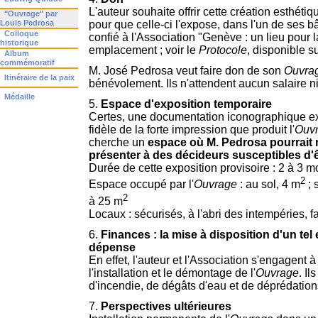
L'auteur souhaite offrir cette création esthéti
"Ouvrage" par
Louis Pedrosa
pour que celle-ci l'expose, dans l'un de ses bâ
Colloque
confié à l'Association "Genève : un lieu pour 
historique
emplacement ; voir le
Protocole
, disponible 
Album
commémoratif
M. José Pedrosa veut faire don de son
Ouvra
Itinéraire de la paix
bénévolement. Ils n'attendent aucun salaire
Médaille
5.
Espace d'exposition temporaire
Certes, une documentation iconographique exis
fidèle de la forte impression que produit l'
Ouv
cherche un
espace où M. Pedrosa pourrait 
présenter à des décideurs susceptibles d'ê
Durée de cette exposition provisoire : 2 à 3 m
2
Espace occupé par l'
Ouvrage
: au sol, 4 m
;
2
à 25 m
Locaux : sécurisés, à l'abri des intempéries, f
6.
Finances : la mise à disposition d'un te
dépense
En effet, l'auteur et l'Association s'engagen
l'installation et le démontage de l'
Ouvrage
. Il
d'incendie, de dégâts d'eau et de déprédation
7.
Perspectives ultérieures