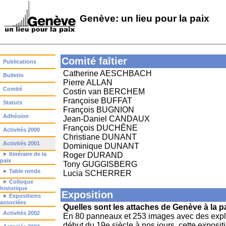
Genève: un lieu pour la paix
Comité faîtier
Publications
Catherine AESCHBACH
Bulletin
Pierre ALLAN
Comité
Costin van BERCHEM
Françoise BUFFAT
Statuts
François BUGNION
Adhésion
Jean-Daniel CANDAUX
François DUCHÊNE
Activités 2000
Christiane DUNANT
Activités 2001
Dominique DUNANT
»
Itinéraire de la
Roger DURAND
paix
Tony GUGGISBERG
»
Table ronde
Lucia SCHERRER
»
Colloque
historique
Exposition
»
Expositions
associées
Quelles sont les attaches de Genève à la p
Activités 2002
En 80 panneaux et 253 images avec des expli
début du 19e siècle à nos jours, cette exposi