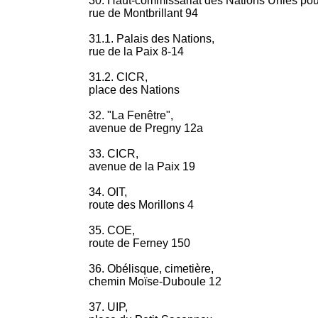
30. Haut-commissariat des Nations Unies pour
rue de Montbrillant 94
31.1. Palais des Nations,
rue de la Paix 8-14
31.2. CICR,
place des Nations
32. "La Fenêtre",
avenue de Pregny 12a
33. CICR,
avenue de la Paix 19
34. OIT,
route des Morillons 4
35. COE,
route de Ferney 150
36. Obélisque, cimetière,
chemin Moïse-Duboule 12
37. UIP,