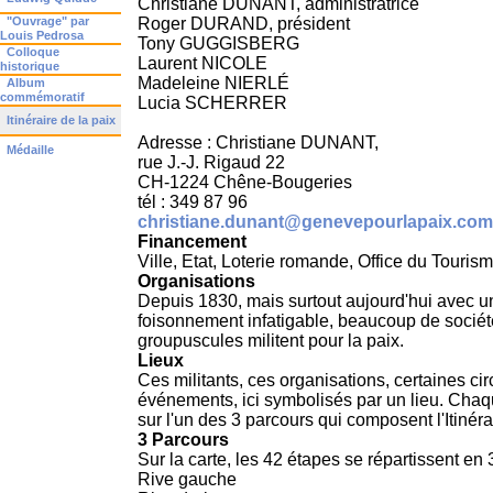
Christiane DUNANT, administratrice
"Ouvrage" par
Roger DURAND, président
Louis Pedrosa
Tony GUGGISBERG
Colloque
Laurent NICOLE
historique
Madeleine NIERLÉ
Album
commémoratif
Lucia SCHERRER
Itinéraire de la paix
Adresse : Christiane DUNANT,
Médaille
rue J.-J. Rigaud 22
CH-1224 Chêne-Bougeries
tél : 349 87 96
christiane.dunant@genevepourlapaix.com
Financement
Ville, Etat, Loterie romande, Office du Tourisme
Organisations
Depuis 1830, mais surtout aujourd'hui avec u
foisonnement infatigable, beaucoup de société
groupuscules militent pour la paix.
Lieux
Ces militants, ces organisations, certaines ci
événements, ici symbolisés par un lieu. Chaq
sur l'un des 3 parcours qui composent l'Itinéra
3 Parcours
Sur la carte, les 42 étapes se répartissent en 
Rive gauche