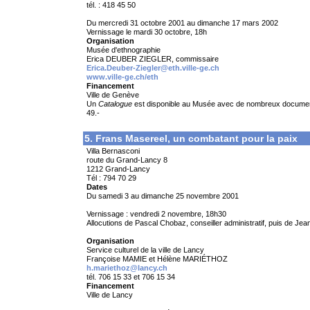
tél. : 418 45 50
Du mercredi 31 octobre 2001 au dimanche 17 mars 2002
Vernissage le mardi 30 octobre, 18h
Organisation
Musée d'ethnographie
Erica DEUBER ZIEGLER, commissaire
Erica.Deuber-Ziegler@eth.ville-ge.ch
www.ville-ge.ch/eth
Financement
Ville de Genève
Un
Catalogue
est disponible au Musée avec de nombreux documents 
49.-
5. Frans Masereel, un combatant pour la paix
Villa Bernasconi
route du Grand-Lancy 8
1212 Grand-Lancy
Tél : 794 70 29
Dates
Du samedi 3 au dimanche 25 novembre 2001
Vernissage : vendredi 2 novembre, 18h30
Allocutions de Pascal Chobaz, conseiller administratif, puis de Jean
Organisation
Service culturel de la ville de Lancy
Françoise MAMIE et Hélène MARIÉTHOZ
h.mariethoz@lancy.ch
tél. 706 15 33 et 706 15 34
Financement
Ville de Lancy