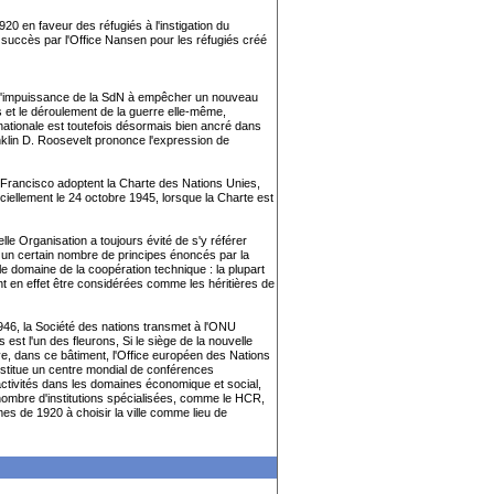
20 en faveur des réfugiés à l'instigation du
c succès par l'Office Nansen pour les réfugiés créé
'impuissance de la SdN à empêcher un nouveau
s et le déroulement de la guerre elle-même,
nationale est toutefois désormais bien ancré dans
anklin D. Roosevelt prononce l'expression de
 Francisco adoptent la Charte des Nations Unies,
iciellement le 24 octobre 1945, lorsque la Charte est
elle Organisation a toujours évité de s'y référer
ns un certain nombre de principes énoncés par la
 domaine de la coopération technique : la plupart
t en effet être considérées comme les héritières de
946, la Société des nations transmet à l'ONU
est l'un des fleurons, Si le siège de la nouvelle
, dans ce bâtiment, l'Office européen des Nations
nstitue un centre mondial de conférences
ctivités dans les domaines économique et social,
 nombre d'institutions spécialisées, comme le HCR,
es de 1920 à choisir la ville comme lieu de