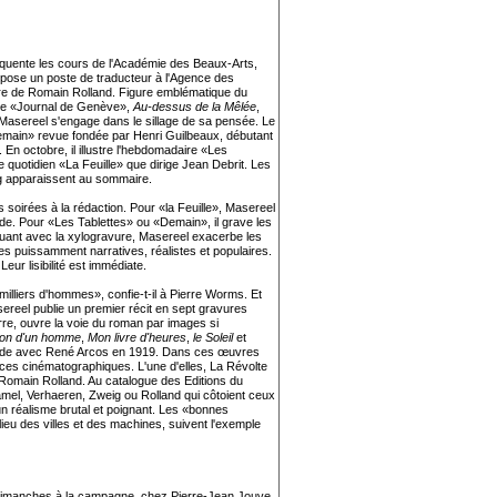
équente les cours de l'Académie des Beaux-Arts,
ropose un poste de traducteur à l'Agence des
ontre de Romain Rolland. Figure emblématique du
ns le «Journal de Genève»,
Au-dessus de la Mêlée
,
, Masereel s'engage dans le sillage de sa pensée. Le
Demain» revue fondée par Henri Guilbeaux, débutant
 En octobre, il illustre l'hebdomadaire «Les
 quotidien «La Feuille» que dirige Jean Debrit. Les
g apparaissent au sommaire.
oirées à la rédaction. Pour «la Feuille», Masereel
ide. Pour «Les Tablettes» ou «Demain», il grave les
enouant avec la xylogravure, Masereel exacerbe les
es puissamment narratives, réalistes et populaires.
ur lisibilité est immédiate.
milliers d'hommes», confie-t-il à Pierre Worms. Et
sereel publie un premier récit en sept gravures
erre, ouvre la voie du roman par images si
ion d'un homme
,
Mon livre d'heures
,
le Soleil
et
 fonde avec René Arcos en 1919. Dans ces œuvres
nces cinématographiques. L'une d'elles, La Révolte
c Romain Rolland. Au catalogue des Editions du
amel, Verhaeren, Zweig ou Rolland qui côtoient ceux
un réalisme brutal et poignant. Les «bonnes
ieu des villes et des machines, suivent l'exemple
 dimanches à la campagne, chez Pierre-Jean Jouve