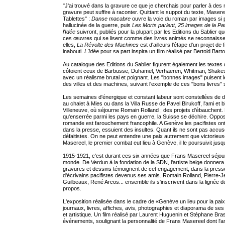
"J'ai trouvé dans la gravure ce que je cherchais pour parler à des m
gravure peut suffire à raconter. Quittant le suppot du texte, Maser
Tablettes" :
Danse macabre
ouvre la voie du roman par images si 
hallucinée de la guerre, puis
Les Morts parlent
,
25 images de la P
l'Idée
suivront, publiés pour la plupart par les Editions du Sablie
ces œuvres qui se lisent comme des livres animés se reconnaissen
elles,
La Révolte des Machines
est d'ailleurs l'étape d'un projet de
inabouti.
L'Idée
pour sa part inspira un film réalisé par Bertold Bart
Au catalogue des Editions du Sablier figurent également les textes
côtoient ceux de Barbusse, Duhamel, Verhaeren, Whitman, Shakesp
avec un réalisme brutal et poignant. Les "bonnes images" puisent 
des villes et des machines, suivant l'exemple de ces "bons livres" 
Les semaines d'énergique et constant labeur sont constellées de
au chalet à Mies ou dans la Villa Russe de Pavel Birukoff, l'ami et 
Villeneuve, où séjourne Romain Rolland ; des projets d'ébauchent.
qu'enserrée parmi les pays en guerre, la Suisse se déchire. Oppo
romande est farouchement francophile. A Genève les pacifistes ont
dans la presse, essuient des insultes. Quant ils ne sont pas accusé
défaitistes. On ne peut entendre une paix autrement que victorieuse
Masereel, le premier combat eut lieu à Genève, il le poursuivit jusqu'
1915-1921, c'est durant ces six années que Frans Masereel séjour
monde. De Verdun à la fondation de la SDN, l'artiste belge donner
gravures et dessins témoignent de cet engagement, dans la presse ou
d'écrivains pacifistes devenus ses amis. Romain Rolland, Pierre-
Guilbeaux, René Arcos... ensemble ils s'inscrivent dans la lignée 
propos.
L'exposition réalisée dans le cadre de «Genève un lieu pour la pai
journaux, livres, affiches, avis, photographies et diaporama de ses 
et artistique. Un film réalisé par Laurent Huguenin et Stéphane Br
événements, soulignant la personnalité de Frans Masereel dont l'am