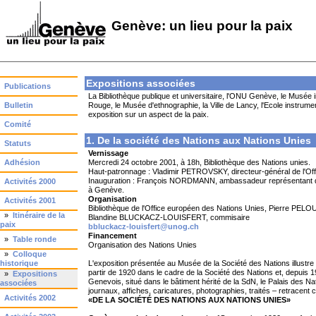
Genève: un lieu pour la paix
Expositions associées
Publications
La Bibliothèque publique et universitaire, l'ONU Genève, le Musée 
Bulletin
Rouge, le Musée d'ethnographie, la Ville de Lancy, l'Ecole instru
exposition sur un aspect de la paix.
Comité
1. De la société des Nations aux Nations Unies
Statuts
Vernissage
Adhésion
Mercredi 24 octobre 2001, à 18h, Bibliothèque des Nations unies.
Haut-patronnage : Vladimir PETROVSKY, directeur-général de l'Of
Inauguration : François NORDMANN, ambassadeur représentant de 
Activités 2000
à Genève.
Organisation
Activités 2001
Bibliothèque de l'Office européen des Nations Unies, Pierre PELOU
»
Itinéraire de la
Blandine BLUCKACZ-LOUISFERT, commisaire
paix
bbluckacz-louisfert@unog.ch
Financement
»
Table ronde
Organisation des Nations Unies
»
Colloque
historique
L'exposition présentée au Musée de la Société des Nations illustre
partir de 1920 dans le cadre de la Société des Nations et, depuis 
»
Expositions
Genevois, situé dans le bâtiment hérité de la SdN, le Palais des 
associées
journaux, affiches, caricatures, photographies, traités – retracent 
Activités 2002
«DE LA SOCIÉTÉ DES NATIONS AUX NATIONS UNIES»