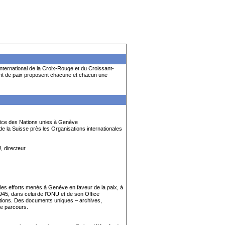
international de la Croix-Rouge et du Croissant-
ment de paix proposent chacune et chacun une
fice des Nations unies à Genève
la Suisse près les Organisations internationales
, directeur
 les efforts menés à Genève en faveur de la paix, à
1945, dans celui de l'ONU et de son Office
Nations. Des documents uniques – archives,
ce parcours.