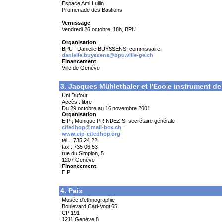
Espace Ami Lullin
Promenade des Bastions
Vernissage
Vendredi 26 octobre, 18h, BPU
Organisation
BPU : Danielle BUYSSENS, commissaire.
danielle.buyssens@bpu.ville-ge.ch
Financement
Ville de Genève
3. Jacques Mühlethaler et l'Ecole instrument de
Uni Dufour
Accès : libre
Du 29 octobre au 16 novembre 2001
Organisation
EIP ; Monique PRINDEZIS, secrétaire générale
cifedhop@mail-box.ch
www.eip-cifedhop.org
tél. : 735 24 22
fax : 735 06 53
rue du Simplon, 5
1207 Genève
Financement
EIP
4. Paix
Musée d'ethnographie
Boulevard Carl-Vogt 65
CP 191
1211 Genève 8