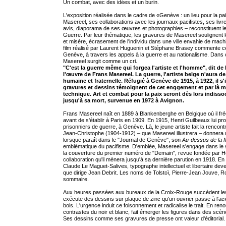
Un combat, avec des idées et un burin.
L'exposition réalisée dans le cadre de «Genève : un lieu pour la 
Masereel, ses collaborations avec les journaux pacifistes, ses livr
avis, diaporama de ses œuvres et photographies – reconstituent le c
Guerre. Par leur thématique, les gravures de Masereel soulignent l
et misère, écrasement de l'individu dans une ville envahie de m
film réalisé par Laurent Huguenin et Stéphane Brasey commente cett
Genève, à travers les appels à la guerre et au nationalisme. Dans 
Masereel surgit comme un cri.
"C'est la guerre même qui forgea l'artiste et l'homme", dit d
l'œuvre de Frans Masereel. La guerre, l'artiste belge n'aura 
humaine et fraternelle. Réfugié à Genève de 1915, à 1922, il s'
gravures et dessins témoignent de cet enggement et par là 
technique. Art et combat pour la paix seront dès lors indiss
jusqu'à sa mort, survenue en 1972 à Avignon.
Frans Masereel naît en 1889 à Blankenberghe en Belgique où il fr
avant de s'établir à Paris en 1909. En 1915, Henri Guilbeaux lui p
prisonniers de guerre, à Genève. Là, le jeune artiste fait la renco
Jean-Christophe (1904-1912) – que Masereel illustrera – donnera
lorsque paraît dans le "Journal de Genève", son
Au-dessus de la 
emblématique du pacifisme. D'emblée, Masereel s'engage dans le si
la couverture du premier numéro de "Demain", revue fondée par He
collaboration qu'il mènera jusqu'à sa dernière parution en 1918. En o
Claude Le Maguet-Salives, typographe intellectuel et libertaire deve
que dirige Jean Debrit. Les noms de Tolstoï, Pierre-Jean Jouve, 
sommaire.
Aux heures passées aux bureaux de la Croix-Rouge succèdent les s
exécute des dessins sur plaque de zinc qu'un ouvrier passe à l'aci
bois. L'urgence induit ce foisonnement et radicalise le trait. En r
contrastes du noir et blanc, fait émerger les figures dans des scèn
Ses dessins comme ses gravures de presse ont valeur d'éditorial. Le