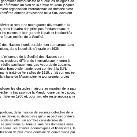
genevoise enthousiaste accueille les délégués de
ne cérémonie au pied de la statue de Jean-jacques
e organisation internationale de l'histoire n'est
premières années d'existence de la SdN devaient
viter le retour de toute guerre dévastatrice, la
lle, dans le cadre des principes fondamentaux du
s nations et leur garantir la paix et la sécurité».
 à part entière de la Société.
iété des Nations inscrit durablement sa marque dans
ions, dans lequel elle s'installe en 1936.
d'existence de la Société des Nations sont
 plusieurs différends internationaux – entre la
nt réglés pacifiquement. Les Accords de Locarno,
ation franco-allemande, sont confiés à la SdN.
r le traité de Versailles de 1919, y fait son entrée
la tribune de l'Assemblée, le tout premier projet
endiguer les obstacles majeurs au maintien de la paix
êcher ni l'invasion de la Mandchourie par le Japon,
par Hitler en 1938 et, pour finir, elle reste impuissante
olitique, de la mission de sécurité collective de la
i ne devait au départ être qu'un aspect secondaire
n égide en effet, un nombre considérable de
s se sont tenus à Genève, ans des domaines aussi
nications, les affaires économiques et financières, la
ratification de plus d'une centaine de conventions par