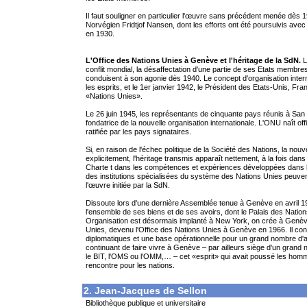
Il faut souligner en particulier l'œuvre sans précédent menée dès 19
Norvégien Fridtjof Nansen, dont les efforts ont été poursuivis ave
en 1930.
L'Office des Nations Unies à Genève et l'héritage de la SdN.
L
conflit mondial, la désaffectation d'une partie de ses Etats membre
conduisent à son agonie dès 1940. Le concept d'organisation inter
les esprits, et le 1er janvier 1942, le Président des Etats-Unis, Fr
«Nations Unies».
Le 26 juin 1945, les représentants de cinquante pays réunis à San
fondatrice de la nouvelle organisation internationale. L'ONU naît off
ratifiée par les pays signataires.
Si, en raison de l'échec politique de la Société des Nations, la nouv
explicitement, l'héritage transmis apparaît nettement, à la fois da
Charte t dans les compétences et expériences développées dans le
des institutions spécialisées du système des Nations Unies peuven
l'œuvre initiée par la SdN.
Dissoute lors d'une dernière Assemblée tenue à Genève en avril 1
l'ensemble de ses biens et de ses avoirs, dont le Palais des Nations 
Organisation est désormais implanté à New York, on crée à Genève
Unies, devenu l'Office des Nations Unies à Genève en 1966. Il co
diplomatiques et une base opérationnelle pour un grand nombre d'a
continuant de faire vivre à Genève – par ailleurs siège d'un grand
le BIT, l'OMS ou l'OMM,… – cet «esprit» qui avait poussé les homm
rencontre pour les nations.
2. Jean-Jacques de Sellon
Bibliothèque publique et universitaire