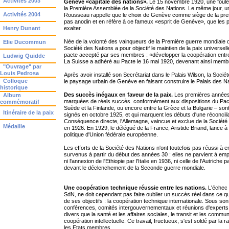
Activités 2003
Genève «capitale des nations».
Le 15 novembre 1920, une foule 
la Première Assemblée de la Société des Nations. Le même jour, u
Activités 2004
Rousseau rappelle que le choix de Genève comme siège de la premièr
pas anodin et en réfère à ce fameux «esprit de Genève», que les 
Henry Dunant
exalter.
Née de la volonté des vainqueurs de la Première guerre mondiale d'é
Elie Ducommun
Société des Nations a pour objectif le maintien de la paix universe
pacte accepté par ses membres : «développer la coopération entre le
Ludwig Quidde
La Suisse a adhéré au Pacte le 16 mai 1920, devenant ainsi membre
"Ouvrage" par
Louis Pedrosa
Après avoir installé son Secrétariat dans le Palais Wilson, la Soc
Colloque
le paysage urbain de Genève en faisant construire le Palais des Nat
historique
Des succès inégaux en faveur de la paix.
Les premières années 
Album
marquées de réels succès. conformément aux dispositions du Pacte,
commémoratif
Suède et la Finlande, ou encore entre la Grèce et la Bulgarie – so
Itinéraire de la paix
signés en octobre 1925, et qui marquent les débuts d'une réconcili
Conséquence directe, l'Allemagne, vaincue et exclue de la Société pa
Médaille
en 1926. En 1929, le délégué de la France, Aristide Briand, lance à 
politique d'Union fédérale européenne.
Les efforts de la Société des Nations n'ont toutefois pas réussi à 
survenus à partir du début des années 30 : elles ne parvient à emp
ni l'annexion de l'Ethiopie par l'Italie en 1936, ni celle de l'Autriche 
devant le déclenchement de la Seconde guerre mondiale.
Une coopération technique réussie entre les nations.
L'échec p
SdN, ne doit cependant pas faire oublier un succès réel dans ce qu
de ses objectifs : la coopération technique internationale. Sous so
conférences, comités intergouvernementaux et réunions d'expert
divers que la santé et les affaires sociales, le transit et les commu
coopération intellectuelle. Ce travail, fructueux, s'est soldé par la 
les Etats membres.