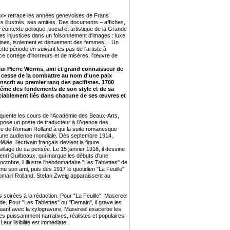
paix» retrace les années genevoises de Frans
es illustrés, ses amitiés. Des documents – affiches,
ontexte politique, social et artistique de la Grande
es injustices dans un foisonnement d'images : luxe
achines, isolement et dénuement des femmes… Un
e période en suivant les pas de l'artiste à
ce cortège d'horreurs et de misères, l'œuvre de
e lui Pierre Worms, ami et grand connaisseur de
de cesse de la combattre au nom d'une paix
inscrit au premier rang des pacifistes. 1700
même des fondements de son style et de sa
ociablement liés dans chacune de ses œuvres et
équente les cours de l'Académie des Beaux-Arts,
ropose un poste de traducteur à l'Agence des
ntre de Romain Rolland à qui la suite romanesque
 une audience mondiale. Dès septembre 1914,
Mêlée
, l'écrivain français devient la figure
llage de sa pensée. Le 15 janvier 1916, il dessine
nri Guilbeaux, qui marque les débuts d'une
ctobre, il illustre l'hebdomadaire "Les Tablettes" de
nu son ami, puis dès 1917 le quotidien "La Feuille"
Romain Rolland, Stefan Zweig apparaissent au
oirées à la rédaction. Pour "La Feuille", Masereel
de. Pour "Les Tablettes" ou "Demain", il grave les
enouant avec la xylogravure, Masereel exacerbe les
es puissamment narratives, réalistes et populaires.
ur lisibilité est immédiate.