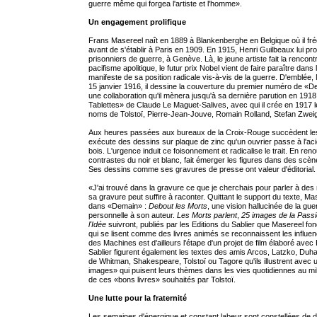
guerre même qui forgea l'artiste et l'homme».
Un engagement prolifique
Frans Masereel naît en 1889 à Blankenberghe en Belgique où il fr
avant de s'établir à Paris en 1909. En 1915, Henri Guilbeaux lui p
prisonniers de guerre, à Genève. Là, le jeune artiste fait la renc
pacifisme apolitique, le futur prix Nobel vient de faire paraître da
manifeste de sa position radicale vis-à-vis de la guerre. D'emblée
15 janvier 1916, il dessine la couverture du premier numéro de «
une collaboration qu'il mènera jusqu'à sa dernière parution en 1918.
Tablettes» de Claude Le Maguet-Salives, avec qui il crée en 1917 le
noms de Tolstoï, Pierre-Jean-Jouve, Romain Rolland, Stefan Zwei
Aux heures passées aux bureaux de la Croix-Rouge succèdent les s
exécute des dessins sur plaque de zinc qu'un ouvrier passe à l'ac
bois. L'urgence induit ce foisonnement et radicalise le trait. En r
contrastes du noir et blanc, fait émerger les figures dans des scèn
Ses dessins comme ses gravures de presse ont valeur d'éditorial. Le
«J'ai trouvé dans la gravure ce que je cherchais pour parler à des 
sa gravure peut suffire à raconter. Quittant le support du texte, Ma
dans «Demain» :
Debout les Morts
, une vision hallucinée de la gu
personnelle à son auteur.
Les Morts parlent
,
25 images de la Pass
l'Idée
suivront, publiés par les Editions du Sablier que Masereel
qui se lisent comme des livres animés se reconnaissent les influe
des Machines est d'ailleurs l'étape d'un projet de film élaboré ave
Sablier figurent également les textes des amis Arcos, Latzko, Duh
de Whitman, Shakespeare, Tolstoï ou Tagore qu'ils illustrent avec 
images» qui puisent leurs thèmes dans les vies quotidiennes au mil
de ces «bons livres» souhaités par Tolstoï.
Une lutte pour la fraternité
Les semaines d'énergique et constant labeur sont constellées de