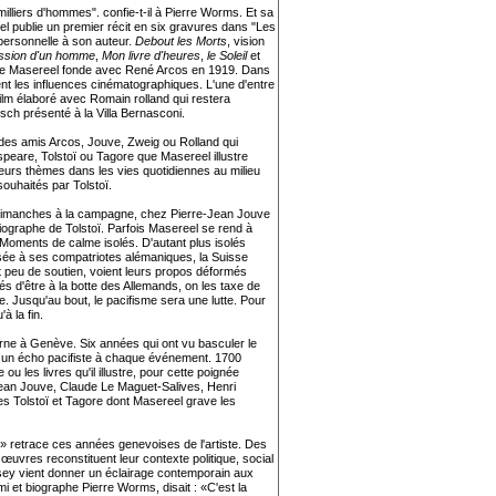
illiers d'hommes". confie-t-il à Pierre Worms. Et sa
eel publie un premier récit en six gravures dans "Les
personnelle à son auteur.
Debout les Morts
, vision
assion d'un homme
,
Mon livre d'heures
,
le Soleil
et
r que Masereel fonde avec René Arcos en 1919. Dans
t les influences cinématographiques. L'une d'entre
 film élaboré avec Romain rolland qui restera
osch présenté à la Villa Bernasconi.
 des amis Arcos, Jouve, Zweig ou Rolland qui
eare, Tolstoï ou Tagore que Masereel illustre
leurs thèmes dans les vies quotidiennes au milieu
souhaités par Tolstoï.
 dimanches à la campagne, chez Pierre-Jean Jouve
biographe de Tolstoï. Parfois Masereel se rend à
 Moments de calme isolés. D'autant plus isolés
sée à ses compatriotes alémaniques, la Suisse
 peu de soutien, voient leurs propos déformés
s d'être à la botte des Allemands, on les taxe de
. Jusqu'au bout, le pacifisme sera une lutte. Pour
à la fin.
ne à Genève. Six années qui ont vu basculer le
a un écho pacifiste à chaque événement. 1700
 les livres qu'il illustre, pour cette poignée
Jean Jouve, Claude Le Maguet-Salives, Henri
des Tolstoï et Tagore dont Masereel grave les
x» retrace ces années genevoises de l'artiste. Des
œuvres reconstituent leur contexte politique, social
asey vient donner un éclairage contemporain aux
i et biographe Pierre Worms, disait : «C'est la